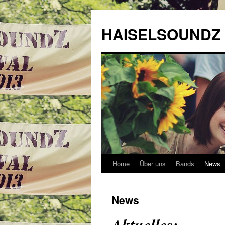
HAISELSOUNDZ 
Home
Über uns
Bands
News
News
Aktuelles: